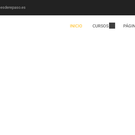
sesderepaso.es
INICIO
CURSOS
PÁGI