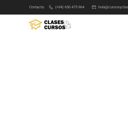
Contacta:
(+34) 650 475 964
hola@cursosycla