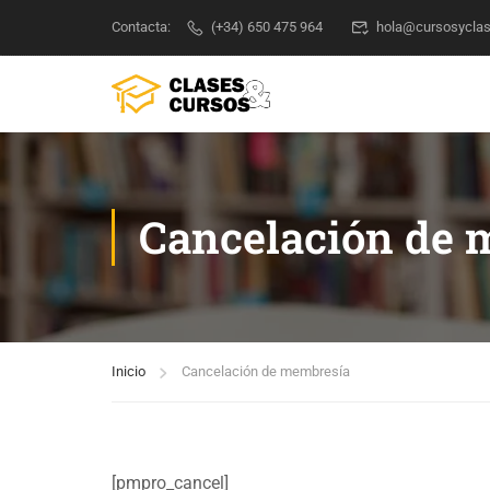
Contacta:
(+34) 650 475 964
hola@cursosycla
Cancelación de 
Inicio
Cancelación de membresía
[pmpro_cancel]