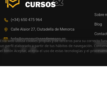
Cué
Sobre 
(+34) 650 475 964
Blog
Calle Alaior 27, Ciutadella de Menorca
Contac
hola@cursosyclasesderepaso.es
Esta web utiliza cookies propias y de terceros para su correcto fun
Términ
un perfil elaborado a partir de tus hábitos de navegación. Contien
Condic
el botón Aceptar, acepta el uso de estas tecnologías y el procesam
Copyright (c) 2026 » Diseño Web ♡
Notorius Vision