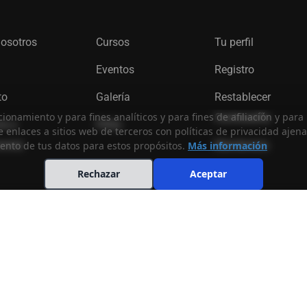
ntanos como podemos ayudarte.
nosotros
Cursos
Tu perfil
Eventos
Registro
¡CONTACTA!
to
Galería
Restablecer
cionamiento y para fines analíticos y para fines de afiliación y pa
Contraseña
os y
FAQs
e enlaces a sitios web de terceros con políticas de privacidad ajen
iones
Membresía
iento de tus datos para estos propósitos.
Más información
Rechazar
Aceptar
Mi Cuenta
Tie