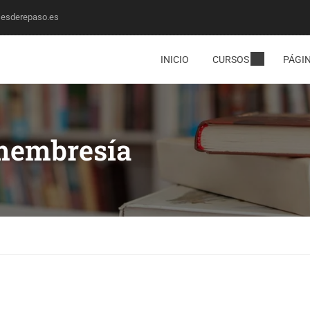
sesderepaso.es
INICIO
CURSOS
PÁGI
membresía