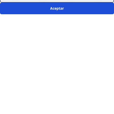
Aceptar
Inicio
Cursos
Buscar
Cuenta
Copyright (c) 2026 » Diseño Web ♡
Notorius Vision
Mi Cuenta
Tienda
Términos
Privacidad
¿NO ENCUENTRAS TU CURSO?
Cuéntanos como podemos ayudarte.