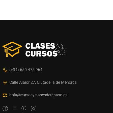
(+34) 650 475 964
Calle Alaior 27, Ciutadella de Menorca
hola@cursosyclasesderepaso.es