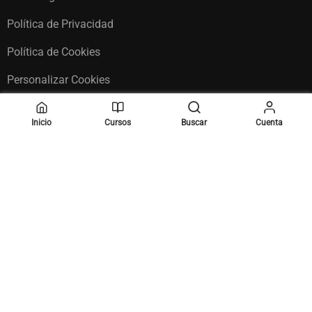
Política de Privacidad
Política de Cookies
Personalizar Cookies
Inicio
Cursos
Buscar
Cuenta
Copyright (c) 2026 » Diseño Web ♡
Notorius Vision
Mi Cuenta
Tienda
Términos
Privacidad