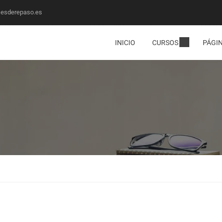
sesderepaso.es
INICIO
CURSOS
PÁGI