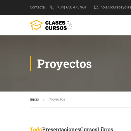
Contacta:
(+34) 650 475 964
hola@cursosycla
Proyectos
Inicio
Proyectos
Todo
Presentaciones
Cursos
Libros